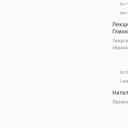
04.1
Зал
Лекци
Глинк
Тверск
образо
30.1
Сла
Натал
Презе