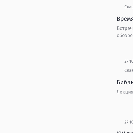
Сла
Время
Встреч
обозре
27.1
Сла
Библи
Лекци
27.1