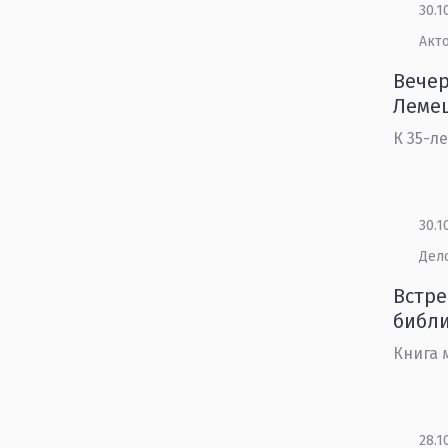
30.1
Акт
Вечер
Леме
К 35-л
30.1
Дел
Встре
библ
Книга 
28.1