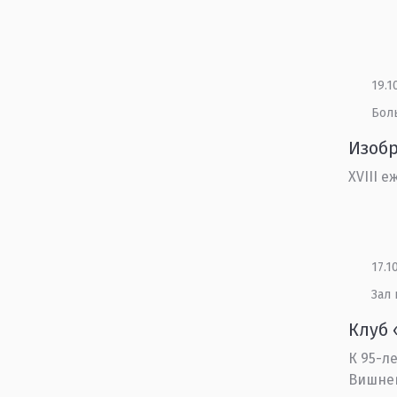
19.1
Бол
Изобр
XVIII 
17.1
Зал
Клуб 
К 95-л
Вишне