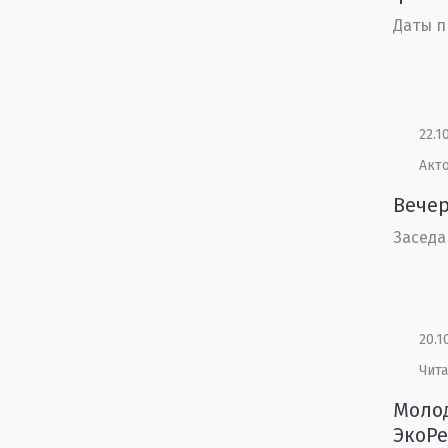
Даты п
22.1
Акт
Вечер
Заседа
20.1
Чит
Моло
ЭкоР