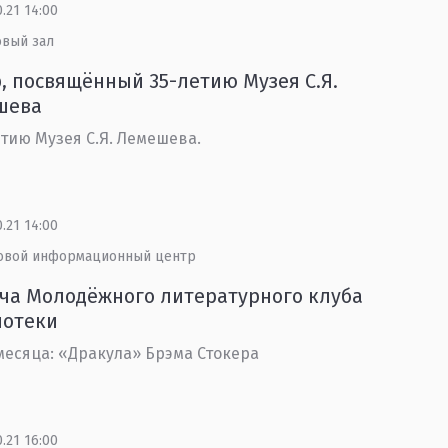
0.21 14:00
овый зал
, посвящённый 35-летию Музея С.Я.
шева
етию Музея С.Я. Лемешева.
0.21 14:00
овой информационный центр
ча Молодёжного литературного клуба
иотеки
месяца: «Дракула» Брэма Стокера
0.21 16:00