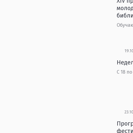
XIV п
моло
библ
Обуча
19.1
Неде
С 18 по
23.1
Прогр
фести