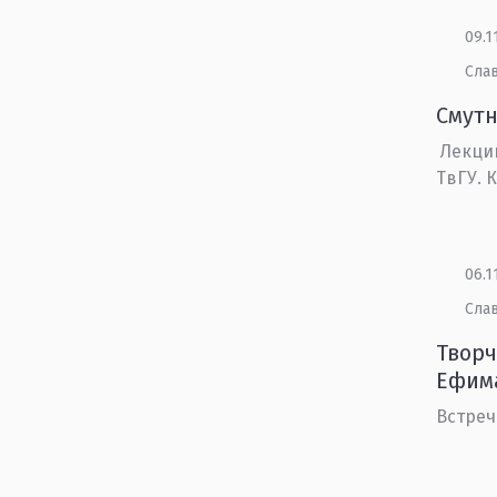
09.1
Сла
Смутн
Лекцию
ТвГУ. 
06.1
Сла
Творч
Ефим
Встреч