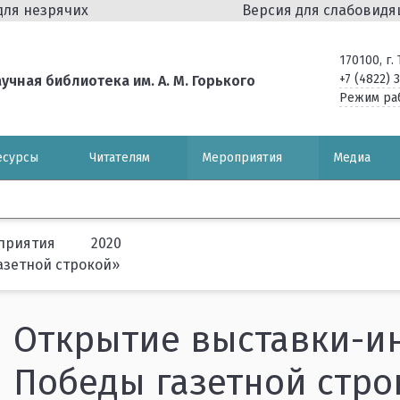
для незрячих
Версия для слабовид
170100, г
+7 (4822) 
чная библиотека им. А. М. Горького
Режим ра
есурсы
Читателям
Мероприятия
Медиа
приятия
2020
азетной строкой»
Открытие выставки-и
Победы газетной стро